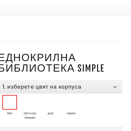
ЕДНОКРИЛНА
БИБЛИОТЕКА SIMPLE
1. изберете цвят на корпуса
бял
пясъчно
дъб
черен
бежово